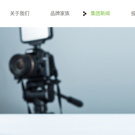
关于我们
品牌家族
集团新闻