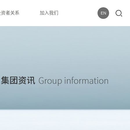
投资者关系
加入我们
EN