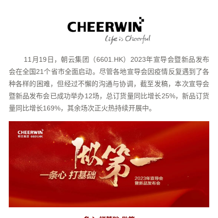
11月19日，朝云集团（6601.HK）2023年宣导会暨新品发布
会在全国21个省市全面启动。尽管各地宣导会因疫情反复遇到了各
种各样的困难，但经过不懈的沟通与协调，截至发稿，本次宣导会
暨新品发布会已成功举办12场，总订货量同比增长25%，新品订货
量同比增长169%，其余场次正火热持续开展中。