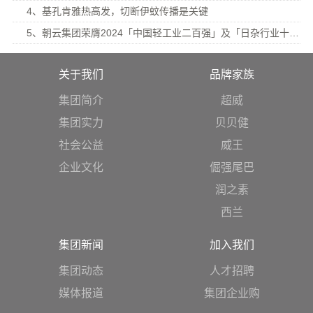
4、基孔肯雅热高发，切断伊蚊传播是关键
5、朝云集团荣膺2024「中国轻工业二百强」及「日杂行业十强」
关于我们
品牌家族
集团简介
超威
集团实力
贝贝健
社会公益
威王
企业文化
倔强尾巴
润之素
西兰
集团新闻
加入我们
集团动态
人才招聘
媒体报道
集团企业购