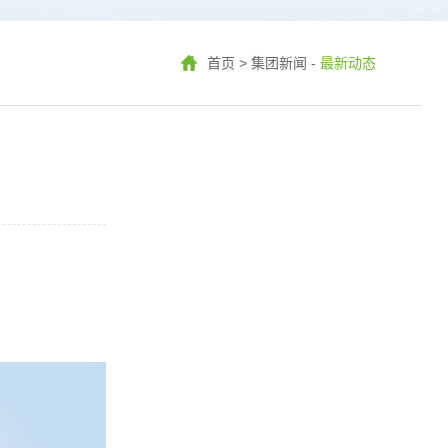
首页
>
集团新闻
-
最新动态