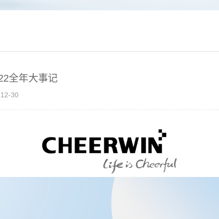
22全年大事记
2-30