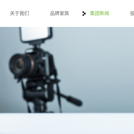
关于我们
品牌家族
集团新闻