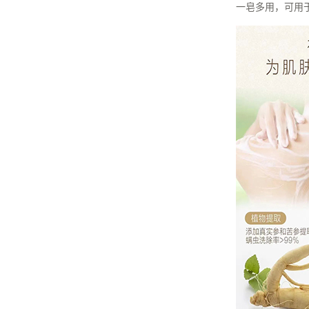
一皂多用，可用