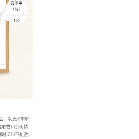
主，以及渴望解
提取物和茶树精
同时温和不刺激，