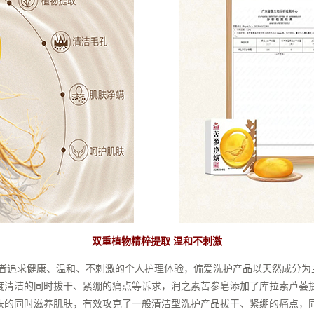
双重植物精粹提取 温和不刺激
求健康、温和、不刺激的个人护理体验，偏爱洗护产品以天然成分为
度清洁的同时拔干、紧绷的痛点等诉求，润之素苦参皂添加了库拉索芦荟
肤的同时滋养肌肤，有效攻克了一般清洁型洗护产品拔干、紧绷的痛点，