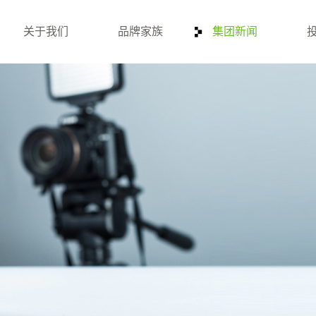
关于我们
品牌家族
集团新闻