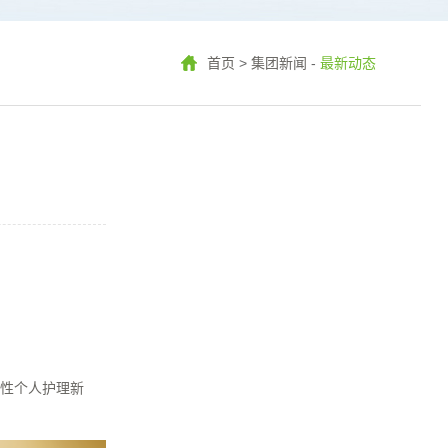
首页
>
集团新闻
-
最新动态
能性个人护理新